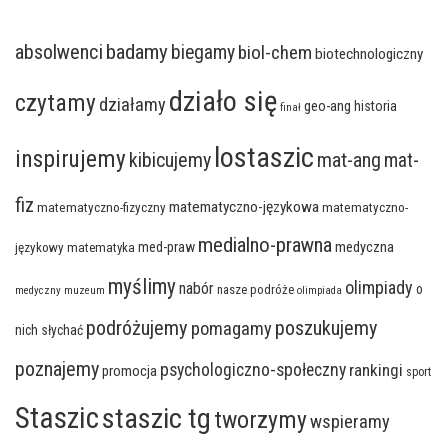
badamy
absolwenci
biegamy
biol-chem
biotechnologiczny
działo się
czytamy
działamy
geo-ang
historia
finał
lostaszic
inspirujemy
kibicujemy
mat-ang
mat-
fiz
matematyczno-językowa
matematyczno-fizyczny
matematyczno-
medialno-prawna
med-praw
medyczna
językowy
matematyka
myślimy
olimpiady
nabór
o
nasze podróże
medyczny
muzeum
olimpiada
podróżujemy
poszukujemy
pomagamy
nich słychać
poznajemy
psychologiczno-społeczny
rankingi
promocja
sport
Staszic
staszic tg
tworzymy
wspieramy