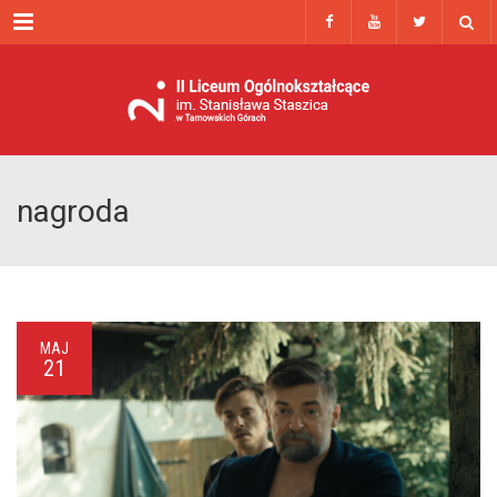
Menu
nagroda
MAJ
21