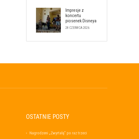
Impresje z
koncertu
piosenek Disneya
28 CZERWCA 2026
OSTATNIE POSTY
Nagrodzeni „Zwyrtałą” po raz trzeci