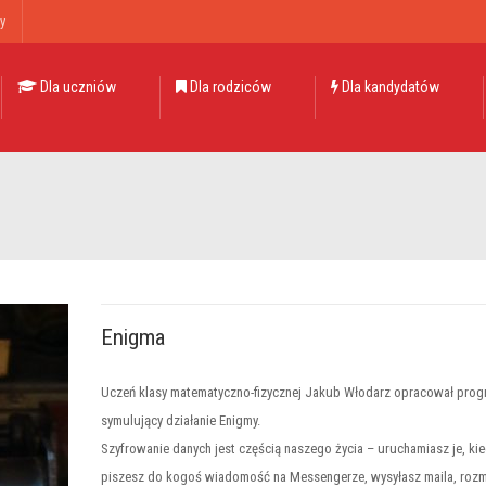
y
Dla uczniów
Dla rodziców
Dla kandydatów
Enigma
Uczeń klasy matematyczno-fizycznej Jakub Włodarz opracował prog
symulujący działanie Enigmy.
Szyfrowanie danych jest częścią naszego życia – uruchamiasz je, ki
piszesz do kogoś wiadomość na Messengerze, wysyłasz maila, roz