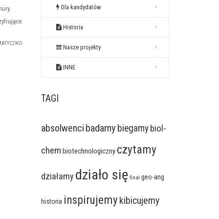
Dla kandydatów
mury.
yfrujące.
Historia
MATYCZNO-
Nasze projekty
INNE
TAGI
badamy
absolwenci
biegamy
biol-
czytamy
chem
biotechnologiczny
działo się
działamy
geo-ang
finał
inspirujemy
kibicujemy
historia