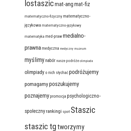
lostaszic
mat-ang
mat-fiz
matematyczno-
matematyczno-fizyczny
językowa
matematyczno-językowy
medialno-
med-praw
matematyka
prawna
medyczna
medyczny
muzeum
myślimy
nabór
nasze podróże
olimpiada
podróżujemy
olimpiady
o nich słychać
poszukujemy
pomagamy
poznajemy
psychologiczno-
promocja
Staszic
społeczny
rankingi
sport
staszic tg
tworzymy