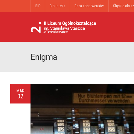
BIP
Biblioteka
Baza absolwentów
Śląskie obraz
Enigma
MAR
02