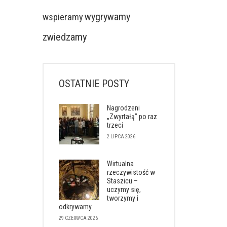
wygrywamy
wspieramy
zwiedzamy
OSTATNIE POSTY
Nagrodzeni
„Zwyrtałą” po raz
trzeci
2 LIPCA 2026
Wirtualna
rzeczywistość w
Staszicu –
uczymy się,
tworzymy i
odkrywamy
29 CZERWCA 2026