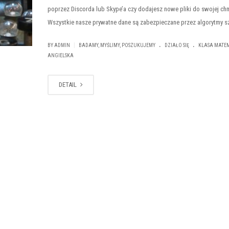
poprzez Discorda lub Skype’a czy dodajesz nowe pliki do swojej ch
Wszystkie nasze prywatne dane są zabezpieczane przez algorytmy sz
.
.
|
BY ADMIN
BADAMY, MYŚLIMY, POSZUKUJEMY
DZIAŁO SIĘ
KLASA MATE
ANGIELSKA
DETAIL