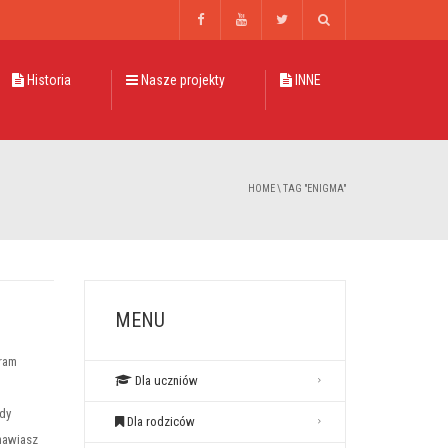
Historia
Nasze projekty
INNE
HOME
\
TAG "ENIGMA"
MENU
ram
Dla uczniów
edy
Dla rodziców
mawiasz