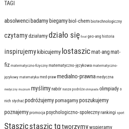
TAGI
badamy
absolwenci
biegamy
biol-chem
biotechnologiczny
działo się
czytamy
działamy
geo-ang
historia
finał
lostaszic
inspirujemy
kibicujemy
mat-ang
mat-
fiz
matematyczno-językowa
matematyczno-fizyczny
matematyczno-
medialno-prawna
med-praw
medyczna
językowy
matematyka
myślimy
olimpiady
nabór
o
nasze podróże
medyczny
muzeum
olimpiada
podróżujemy
poszukujemy
pomagamy
nich słychać
poznajemy
psychologiczno-społeczny
rankingi
promocja
sport
Staszic
staszic tg
tworzymy
wspieramy