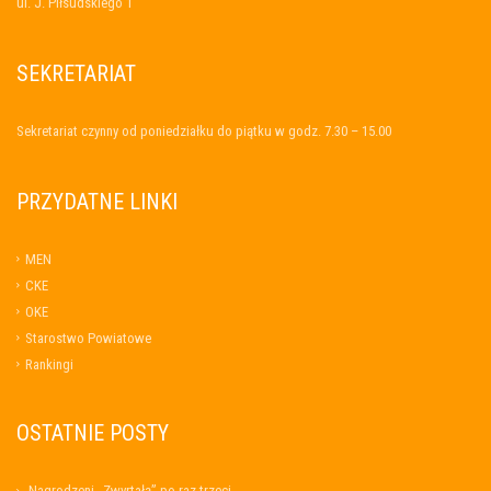
ul. J. Piłsudskiego 1
SEKRETARIAT
Sekretariat czynny od poniedziałku do piątku w godz. 7.30 – 15.00
PRZYDATNE LINKI
MEN
CKE
OKE
Starostwo Powiatowe
Rankingi
OSTATNIE POSTY
Nagrodzeni „Zwyrtałą” po raz trzeci