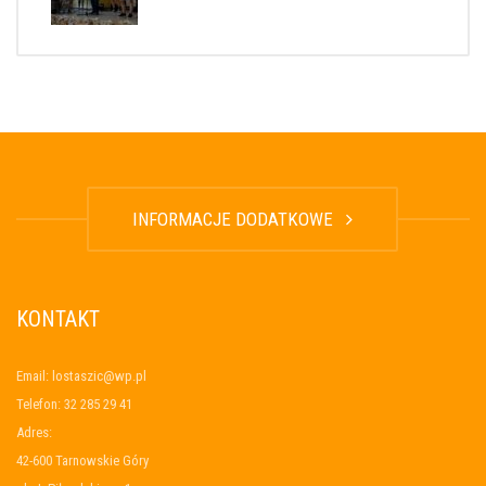
INFORMACJE DODATKOWE
KONTAKT
Email: lostaszic@wp.pl
Telefon: 32 285 29 41
Adres:
42-600 Tarnowskie Góry