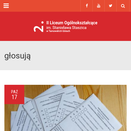
Menu
głosują
PAŹ
17