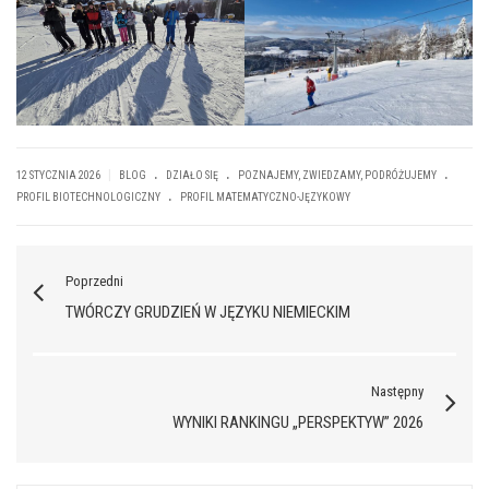
.
.
.
|
12 STYCZNIA 2026
BLOG
DZIAŁO SIĘ
POZNAJEMY, ZWIEDZAMY, PODRÓŻUJEMY
.
PROFIL BIOTECHNOLOGICZNY
PROFIL MATEMATYCZNO-JĘZYKOWY
Poprzedni
TWÓRCZY GRUDZIEŃ W JĘZYKU NIEMIECKIM
Następny
WYNIKI RANKINGU „PERSPEKTYW” 2026