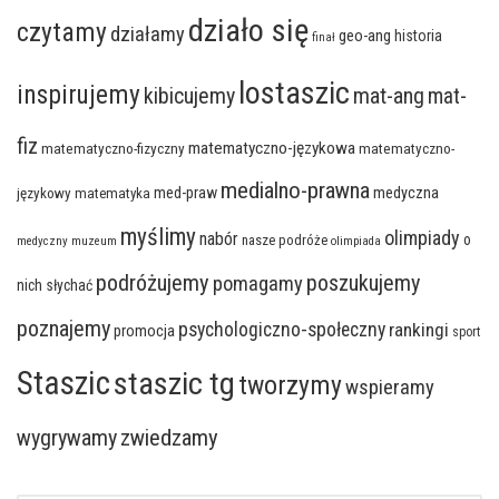
działo się
czytamy
działamy
geo-ang
historia
finał
lostaszic
inspirujemy
kibicujemy
mat-ang
mat-
fiz
matematyczno-językowa
matematyczno-fizyczny
matematyczno-
medialno-prawna
med-praw
medyczna
językowy
matematyka
myślimy
olimpiady
nabór
o
nasze podróże
medyczny
muzeum
olimpiada
podróżujemy
poszukujemy
pomagamy
nich słychać
poznajemy
psychologiczno-społeczny
rankingi
promocja
sport
Staszic
staszic tg
tworzymy
wspieramy
wygrywamy
zwiedzamy